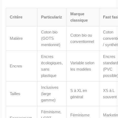
Marque
Critère
Particulariz
Fast fa
classique
Coton bio
Coton
Coton bio ou
Matière
(GOTS
conventi
conventionnel
mentionné)
/ synthé
Encres
Encres
écologiques,
Variable selon
standar
Encres
sans
les modèles
(PVC
plastique
possible
Inclusives
S à XL en
XS à L
Tailles
(large
général
souvent
gamme)
Féminisme,
Féminisme
Marketi