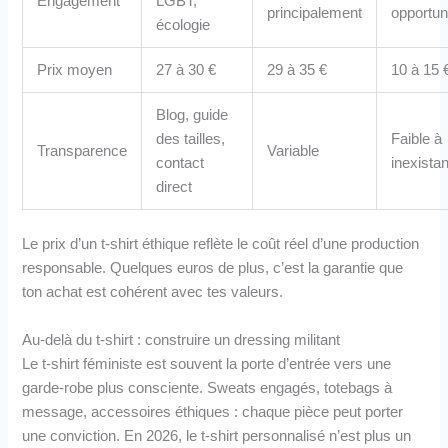
Engagement
LGBT,
principalement
opportun
écologie
Prix moyen
27 à 30 €
29 à 35 €
10 à 15 
Blog, guide
des tailles,
Faible à
Transparence
Variable
contact
inexista
direct
Le prix d’un t-shirt éthique reflète le coût réel d’une production
responsable. Quelques euros de plus, c’est la garantie que
ton achat est cohérent avec tes valeurs.
Au-delà du t-shirt : construire un dressing militant
Le t-shirt féministe est souvent la porte d’entrée vers une
garde-robe plus consciente. Sweats engagés, totebags à
message, accessoires éthiques : chaque pièce peut porter
une conviction. En 2026, le t-shirt personnalisé n’est plus un