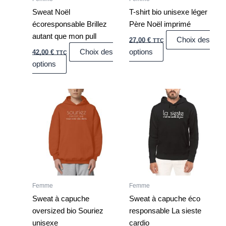
être
être
Sweat Noël
T-shirt bio unisexe léger
choisies
choisies
écoresponsable Brillez
Père Noël imprimé
sur
sur
autant que mon pull
Choix des
27,00
€
la
la
TTC
Choix des
options
42,00
€
page
page
TTC
options
du
du
produit
produit
Ce
Ce
produit
produit
a
a
plusieurs
plusieurs
variations.
variations.
Les
Les
options
options
peuvent
peuvent
Femme
Femme
être
être
Sweat à capuche
Sweat à capuche éco
choisies
choisies
oversized bio Souriez
responsable La sieste
sur
sur
unisexe
cardio