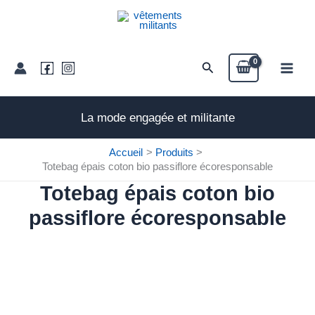
Aller
quantité
au
de
contenu
Totebag
épais
Rechercher
coton
bio
passiflore
La mode engagée et militante
écoresponsable
Accueil
Produits
Totebag épais coton bio passiflore écoresponsable
Totebag épais coton bio
passiflore écoresponsable