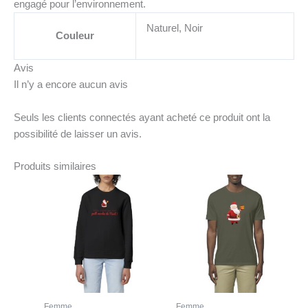
engagé pour l’environnement.
Naturel, Noir
Couleur
Avis
Il n’y a encore aucun avis
Seuls les clients connectés ayant acheté ce produit ont la
possibilité de laisser un avis.
Produits similaires
Ce
Ce
produit
produit
a
a
plusieurs
plusieurs
variations.
variations.
Les
Les
options
options
peuvent
peuvent
Femme
Femme