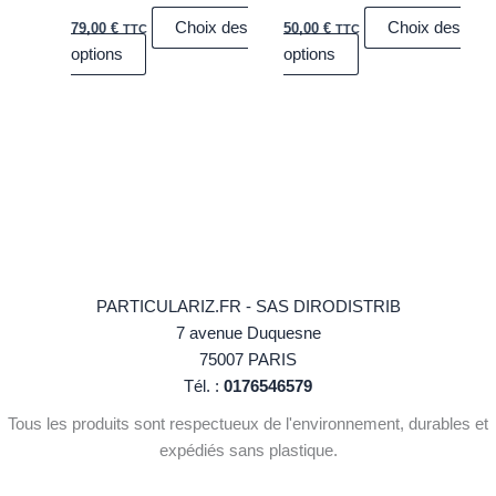
la
la
Choix des
Choix des
79,00
€
50,00
€
page
page
TTC
TTC
options
options
du
du
produit
produit
PARTICULARIZ.FR - SAS DIRODISTRIB
7 avenue Duquesne
75007 PARIS
Tél. :
0176546579
Tous les produits sont respectueux de l'environnement, durables et
expédiés sans plastique.